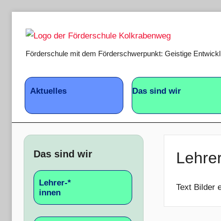
Zum
Inhalt
springen
Förderschule mit dem Förderschwerpunkt: Geistige Entwick
Kolkrabenweg
Aktuelles
Das sind wir
Das sind wir
Lehrer
Lehrer-*
Text Bilder e
innen