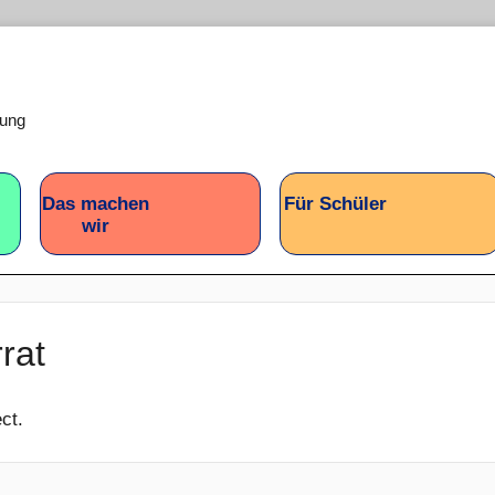
lung
Das machen
Für Schüler
wir
rat
ct.